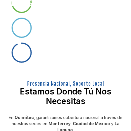
100%
150+ Plantas, sistemas móviles y unidades
instaladas a nivel nacional.
Eficiencia de Tratamiento
99%
Promedio de remoción de contaminantes en
sistemas OI y PTAR.
Ahorro de Agua Logrado
92%
+2,000,000 m³ Recuperados y reutilizados en
procesos industriales durante los últimos años.
Presencia Nacional, Soporte Local
Estamos Donde Tú Nos
Necesitas
En
Quimitec
, garantizamos cobertura nacional a través de
nuestras sedes en
Monterrey
,
Ciudad de México
y
La
Laguna
.