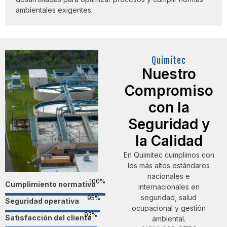
ambientales exigentes.
Quimitec
Nuestro
Compromiso
con la
Seguridad y
la Calidad
En Quimitec cumplimos con
los más altos estándares
nacionales e
100
%
Cumplimiento normativo
internacionales en
seguridad, salud
95
%
Seguridad operativa
ocupacional y gestión
92
%
Satisfacción del cliente
ambiental.