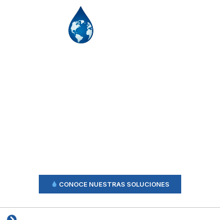
Soluciones Integrales
Para El Tratamiento Y
Reúso De Agua
Más de 20 años diseñando, operando y optimizando
sistemas industriales, comerciales y municipales
con tecnología propia.
CONOCE NUESTRAS SOLUCIONES