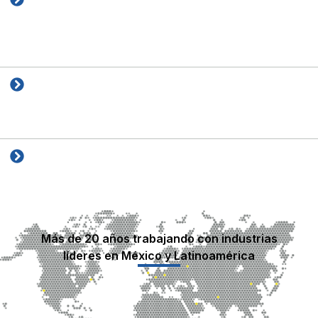
Tratamientos Químicos
Soluciones específicas para torres, calderas, chillers y ósmosis
inversa que prolongan la vida útil de los equipos y mejoran la
eficiencia del sistema.
Filtración Avanzada
Sistemas de filtración con zeolita, carbón activado y antracita para
remover sólidos, turbidez y contaminantes.
Tecnologías Propias
Innovaciones mexicanas como ZeO₃® y NitroClean™ para reducir
carga orgánica, nitrógeno y costos operativos.
Más de 20 años trabajando con industrias
líderes en México y Latinoamérica