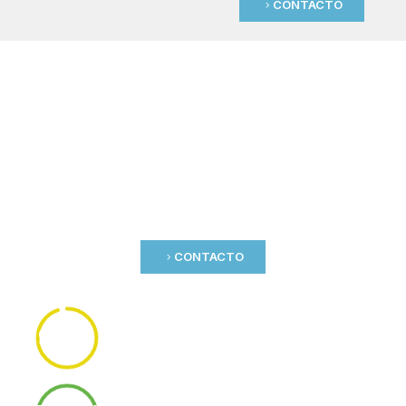
CONTACTO
Hagamos Que Cada Gota Cuente
Resultados Medibles en el
Tratamiento y Reúso del Agua
En
Quimitec
, transformamos la experiencia en resultados.
Nuestros sistemas, tecnologías y equipos logran eficiencias
comprobadas que optimizan recursos y reducen el impacto
ambiental.
CONTACTO
Clientes Satisfechos
95%
Evaluaciones positivas en servicio técnico y
soporte postventa.
Proyectos en Operación