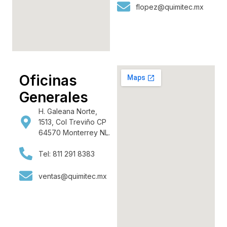
flopez@quimitec.mx
Oficinas
Generales
H. Galeana Norte,
1513, Col Treviño CP
64570 Monterrey NL.
Tel: 811 291 8383
ventas@quimitec.mx